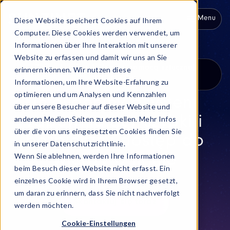
Menu
Diese Website speichert Cookies auf Ihrem
Computer. Diese Cookies werden verwendet, um
Informationen über Ihre Interaktion mit unserer
Website zu erfassen und damit wir uns an Sie
Zarządzanie wiedzą za pomocą sztucznej
erinnern können. Wir nutzen diese
inteligencji
Informationen, um Ihre Website-Erfahrung zu
optimieren und um Analysen und Kennzahlen
Inteligentny asystent
über unsere Besucher auf dieser Website und
anderen Medien-Seiten zu erstellen. Mehr Infos
zapewniający szybki i
über die von uns eingesetzten Cookies finden Sie
bezpieczny dostęp do
in unserer Datenschutzrichtlinie.
Wenn Sie ablehnen, werden Ihre Informationen
wiedzy o firmie
beim Besuch dieser Website nicht erfasst. Ein
einzelnes Cookie wird in Ihrem Browser gesetzt,
um daran zu erinnern, dass Sie nicht nachverfolgt
Skontaktuj się teraz
werden möchten.
Cookie-Einstellungen