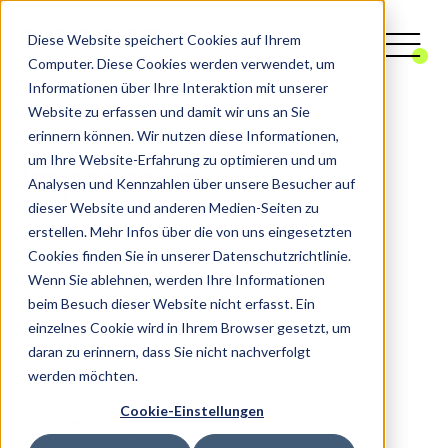
Diese Website speichert Cookies auf Ihrem
Computer. Diese Cookies werden verwendet, um
Informationen über Ihre Interaktion mit unserer
Website zu erfassen und damit wir uns an Sie
erinnern können. Wir nutzen diese Informationen,
um Ihre Website-Erfahrung zu optimieren und um
Impressum
Analysen und Kennzahlen über unsere Besucher auf
dieser Website und anderen Medien-Seiten zu
erstellen. Mehr Infos über die von uns eingesetzten
SUNZINET GmbH
Cookies finden Sie in unserer Datenschutzrichtlinie.
Schanzenstraße 23
Wenn Sie ablehnen, werden Ihre Informationen
51063 Köln
beim Besuch dieser Website nicht erfasst. Ein
einzelnes Cookie wird in Ihrem Browser gesetzt, um
Fon: +49 (0) 221 / 355 009 - 0
daran zu erinnern, dass Sie nicht nachverfolgt
Fax: +49 (0) 221 / 355 009 - 10
werden möchten.
info(at)sunzinet.com
Cookie-Einstellungen
Geschäftsführung: