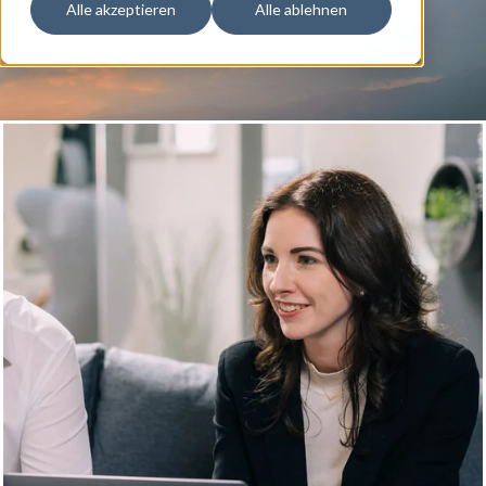
Alle akzeptieren
Alle ablehnen
25+ Jahre Erfahrung, 160 Mitarbeitende in 3
Ländern
Agentur für digitale
Sichtbarkeit
Eine starke digitale Präsenz ist kein einmaliges Projekt –
sie ist ein kontinuierlicher Prozess.
Wir helfen Ihnen dabei,
I
hre digitale Infrastruktur aufzubauen
,
Inhalte
gezielt
auszurichten
und
Ihre Sichtbarkeit über Suchmaschinen,
KI-Plattformen und digitale Kanäle messbar zu steigern.