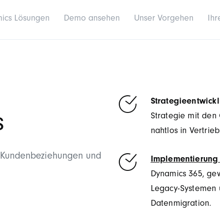
mics Lösungen
Demo ansehen
Unser Vorgehen
Ihr
Strategieentwick
s
Strategie mit den
nahtlos in Vertrie
en Kundenbeziehungen und
Implementierung 
Dynamics 365, gew
Legacy-Systemen 
Datenmigration.