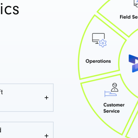
ics
t
d