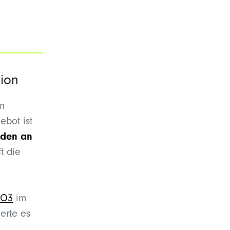
ion
en
ebot ist
nden
an
t die
PO3
im
erte es