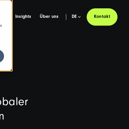
hen
Insights
Über uns
DE
Kontakt
os
obaler
n