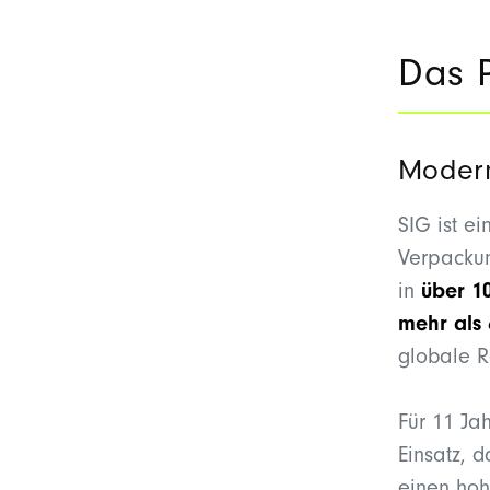
Das P
Modern
SIG ist e
Verpackun
in
über 1
mehr als
globale R
Für 11 Ja
Einsatz, 