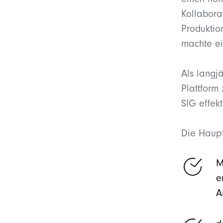
einen ho
Kollabora
Produktio
machte ei
Als langj
Plattform
SIG effekt
Die Haupt
M
e
A