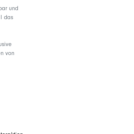
bar und
ll das
usive
en von