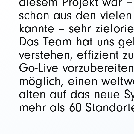
diesem Projekt war –
schon aus den viele
kannte – sehr zielori
Das Team hat uns geh
verstehen, effizient z
Go-Live vorzubereite
möglich, einen welt
alten auf das neue S
mehr als 60 Standorte