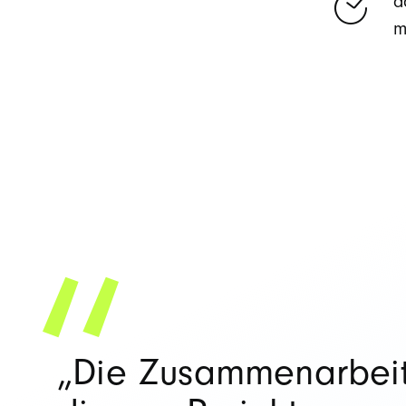
d
m
„Die Zusammenarbeit