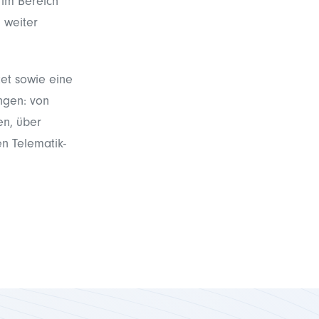
 im Bereich
 weiter
et sowie eine
ngen: von
en, über
n Telematik-