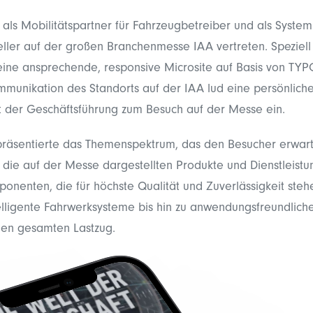
ls Mobilitätspartner für Fahrzeugbetreiber und als System
ller auf der großen Branchenmesse IAA vertreten. Speziell 
eine ansprechende, responsive Microsite auf Basis von TYP
munikation des Standorts auf der IAA lud eine persönlich
t der Geschäftsführung zum Besuch auf der Messe ein.
 präsentierte das Themenspektrum, das den Besucher erwart
 die auf der Messe dargestellten Produkte und Dienstleistu
onenten, die für höchste Qualität und Zuverlässigkeit steh
elligente Fahrwerksysteme bis hin zu anwendungsfreundliche
den gesamten Lastzug.