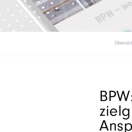
Übersic
BPW:
ziel
Ansp