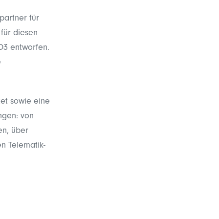
partner für
für diesen
O3 entworfen.
e
et sowie eine
ngen: von
en, über
n Telematik-