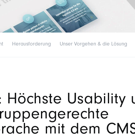
ht
Herausforderung
Unser Vorgehen & die Lösung
 Höchste Usability 
gruppengerechte
rache mit dem CM