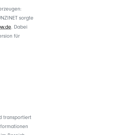
erzeugen:
UNZINET sorgte
pw.de
. Dabei
rsion für
 transportiert
Informationen