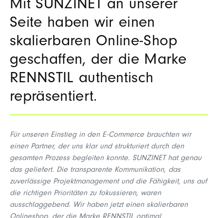
Mit SUNZINET an unserer
Seite haben wir einen
skalierbaren Online-Shop
geschaffen, der die Marke
RENNSTIL authentisch
repräsentiert.
Für
unseren
Einstieg
in den E-Commerce
brauchten
wir
einen
Partner, der
uns
klar
und
strukturiert
durch
den
gesamten
Prozess
begleiten
konnte
. SUNZINET hat
genau
das
geliefert
. Die
transparente
Kommunikation
, das
zuverlässige
Projektmanagement
und die
Fähigkeit
,
uns
auf
die
richtigen
Prioritäten
zu
fokussieren
,
waren
ausschlaggebend
. Wir
haben
jetzt
einen
skalierbaren
Onlineshop
, der die Marke RENNSTIL
optimal