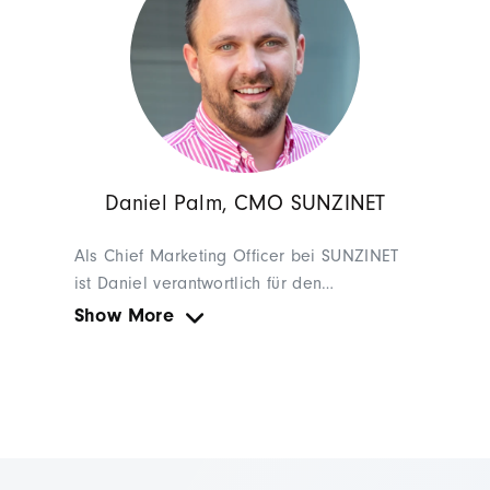
Daniel Palm, CMO SUNZINET
Als Chief Marketing Officer bei SUNZINET
ist Daniel verantwortlich für den
Marketingerfolg unserer Kunden. Nach fünf
Show More
Jahren Erfahrung in der Branche mit
Schwerpunkt Performance Marketing liegt
sein Schwerpunkt nun auf CRM, Growth und
der Beratung zum Ausbau von digitalen
Geschäftsfeldern.