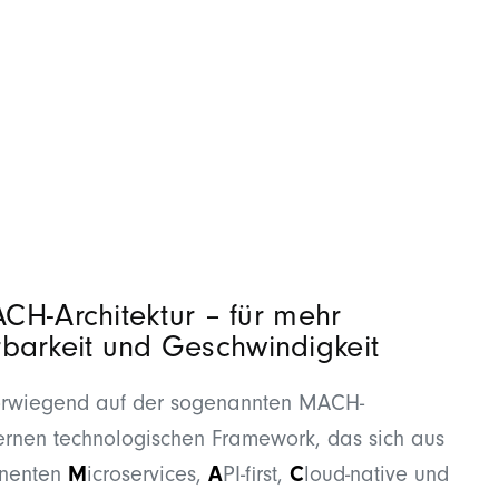
CH-Architektur – für mehr
ierbarkeit und Geschwindigkeit
vorwiegend auf der sogenannten MACH-
ernen technologischen Framework, das sich aus
onenten
M
icroservices,
A
PI-first,
C
loud-native und