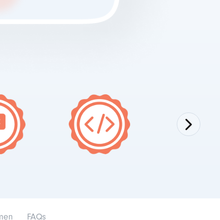
hmen
FAQs