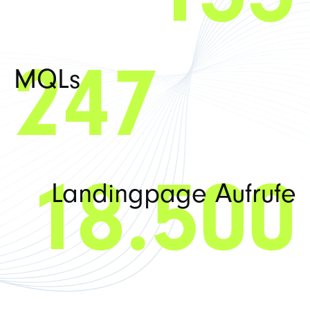
133
MQLs
247
Landingpage Aufrufe
18.500