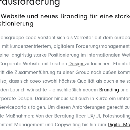
rausforderung
Website und neues Branding für eine stark
itionierung
ensgruppe coeo versteht sich als Vorreiter auf dem europ
– mit kundenzentriertem, digitalem Forderungsmanagement
eine langfristig starke Positionierung im internationalen W
Corporate Website mit frischen
Design
zu launchen. Ebenfall
itt die Zusammenführung zu einer Group nach außen komm
so, dass sich coeo sowohl höchste Qualität als auch eine s
 den Launch wünschte – einschließlich neuem
Branding
und
rporate Design. Darüber hinaus soll auch in Kürze ein umfa
Serviceportals folgen. Um diesen Anforderungen gerecht z
 alle Maßnahmen: Von der Beratung über UX/UI,
Fotoshooting
Content Management und
Copywriting
bis hin zum
Digital Ma