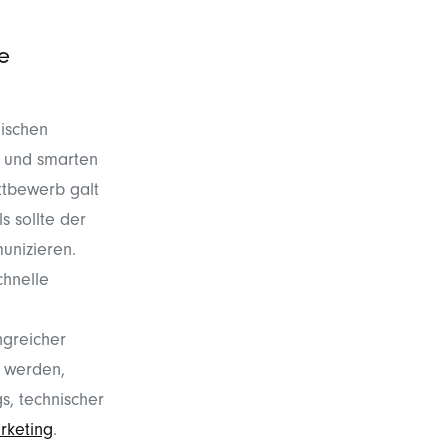
e
äischen
 und smarten
ettbewerb galt
s sollte der
unizieren.
chnelle
ngreicher
u werden,
s, technischer
rketing
.