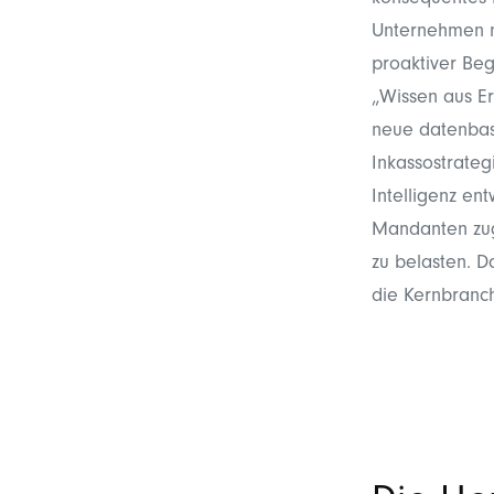
konsequentes 
Unternehmen ni
proaktiver Beg
„Wissen aus E
neue datenbasi
Inkassostrateg
Intelligenz ent
Mandanten zug
zu belasten. D
die Kernbranc