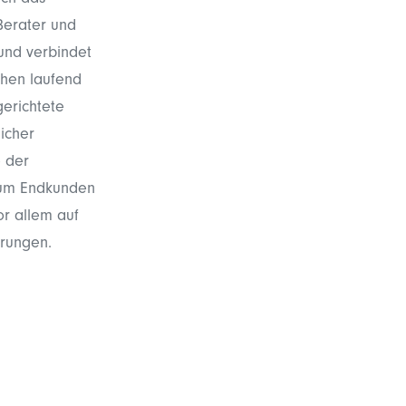
ich das
 Berater und
 und verbindet
ehen laufend
gerichtete
icher
e der
zum Endkunden
or allem auf
rungen.