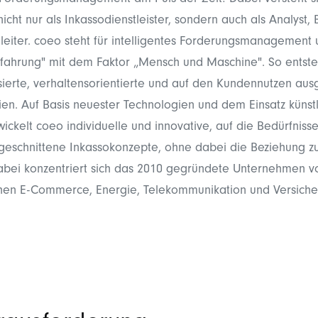
Forderungsmanagement am Puls der Zeit! Dabei versteht s
cht nur als Inkassodienstleister, sondern auch als Analyst,
leiter. coeo steht für intelligentes Forderungsmanagement
rfahrung" mit dem Faktor „Mensch und Maschine". So entst
erte, verhaltensorientierte und auf den Kundennutzen aus
ien. Auf Basis neuester Technologien und dem Einsatz künstl
wickelt coeo individuelle und innovative, auf die Bedürfniss
eschnittene Inkassokonzepte, ohne dabei die Beziehung 
abei konzentriert sich das 2010 gegründete Unternehmen v
hen E-Commerce, Energie, Telekommunikation und Versiche