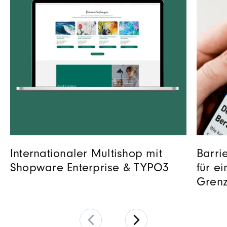
Internationaler Multishop mit
Barri
Shopware Enterprise & TYPO3
für e
Gren