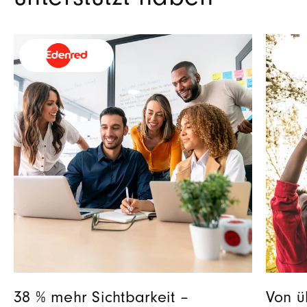
38 % mehr Sichtbarkeit –
Von ü