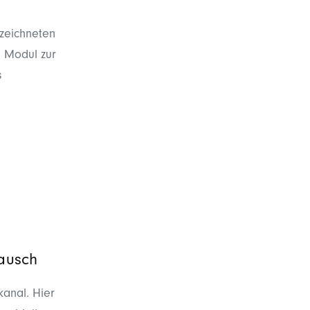
ezeichneten
n Modul zur
s
tausch
kanal. Hier